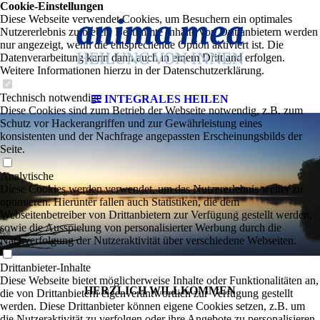
Cookie-Einstellungen
Diese Webseite verwendet Cookies, um Besuchern ein optimales
Nutzererlebnis zu bieten. Bestimmte Inhalte von Drittanbietern werden
nur angezeigt, wenn die entsprechende Option aktiviert ist. Die
Datenverarbeitung kann dann auch in einem Drittland erfolgen.
Weitere Informationen hierzu in der Datenschutzerklärung.
Technisch notwendige
INTEGRALES HEILEN
Diese Cookies sind zum Betrieb der Webseite notwendig, z.B. zum
Schutz vor Hackerangriffen und zur Gewährleistung eines
konsistenten und der Nachfrage angepassten Erscheinungsbilds der
Seite.
Analytische
Diese Cookies werden verwendet, um das Nutzererlebnis weiter zu
optimieren. Hierunter fallen auch Statistiken, die dem
Webseitenbetreiber von Drittanbietern zur Verfügung gestellt werden,
sowie die Ausspielung von personalisierter Werbung durch die
Nachverfolgung der Nutzeraktivität über verschiedene Webseiten.
Drittanbieter-Inhalte
Diese Webseite bietet möglicherweise Inhalte oder Funktionalitäten an,
HERZLICH WILLKOMMEN
die von Drittanbietern eigenverantwortlich zur Verfügung gestellt
werden. Diese Drittanbieter können eigene Cookies setzen, z.B. um
die Nutzeraktivität zu verfolgen oder ihre Angebote zu personalisieren